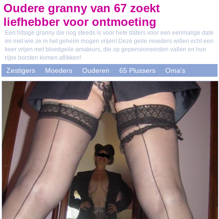
Oudere granny van 67 zoekt
liefhebber voor ontmoeting
Een hitsige granny die nog steeds is voor hete daters voor een eenmalige date
en met wie ze in het geheim mogen vrijen! Deze geile moeders willen echt een
keer vrijen met bloedgeile amateurs, die op gepensioneerden vallen en hun
rijpe borsten komen aflikken!
Zestigers
Moeders
Ouderen
65 Plussers
Oma's