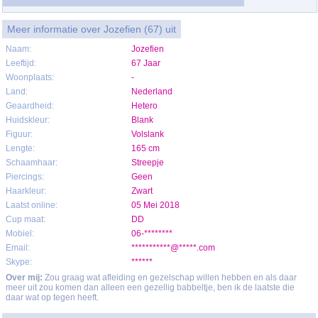
Meer informatie over Jozefien (67) uit
Naam:
Jozefien
Leeftijd:
67 Jaar
Woonplaats:
-
Land:
Nederland
Geaardheid:
Hetero
Huidskleur:
Blank
Figuur:
Volslank
Lengte:
165 cm
Schaamhaar:
Streepje
Piercings:
Geen
Haarkleur:
Zwart
Laatst online:
05 Mei 2018
Cup maat:
DD
Mobiel:
06-********
Email:
***********@*****.com
Skype:
******
Over mij:
Zou graag wat afleiding en gezelschap willen hebben en als daar
meer uit zou komen dan alleen een gezellig babbeltje, ben ik de laatste die
daar wat op tegen heeft.